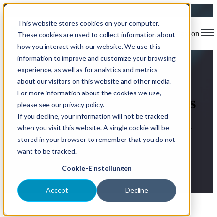
This website stores cookies on your computer.
Open main navigation
These cookies are used to collect information about
how you interact with our website. We use this
information to improve and customize your browsing
experience, as well as for analytics and metrics
about our visitors on this website and other media.
For more information about the cookies we use,
NIMMSTA Messen & Events
please see our privacy policy.
If you decline, your information will not be tracked
Messen, Webinare und Live-Demos rund um die Intralogistik.
when you visit this website. A single cookie will be
stored in your browser to remember that you do not
want to be tracked.
Cookie-Einstellungen
Accept
Decline