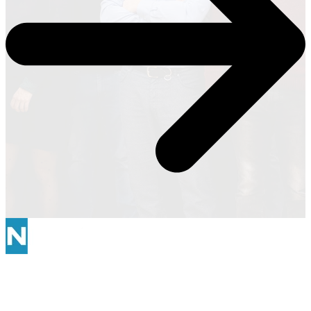
Start
Prozesse
Use Cases
About