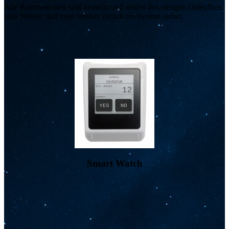
Alle Komponenten sind vernetzt und stellen den stetigen Datenfluss
zum Werker und vom Werker zurück ins System sicher.
Ergonomisches Wearable mit Touch-Interface → Freie Hände,
Anleitung in Landessprache, nahtlose Zusammenarbeit mit allen
NIMMSTA Komponenten
Smart Watch