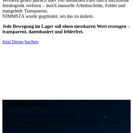
Weltweit gehen jährlich über 160 Milliarden Euro durch ineffiziente
Intralogistik verloren – durch manuelle Arbeitsschritte, Fehler und
mangelnde Transparenz.
NIMMSTA wurde gegründet, um das zu ändern.
Jede Bewegung im Lager soll einen messbaren Wert erzeugen –
transparent, datenbasiert und fehlerfrei.
Jetzt Demo buchen
So funktioniert's
Als Herzstück vereint das NIMMSTA
Ökosystem
Hardware, Software und unseren Service zu einem
unschlagbarem System.