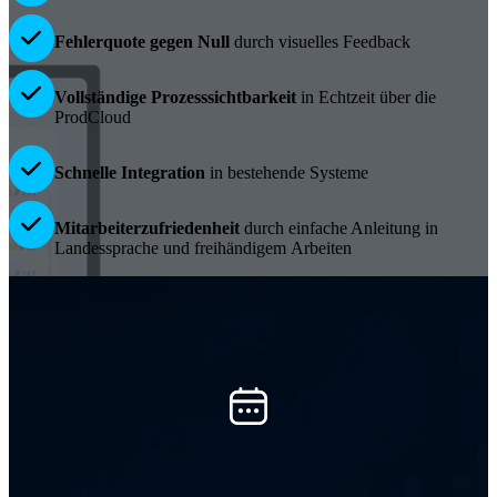
Fehlerquote gegen Null
durch visuelles Feedback
Vollständige Prozesssichtbarkeit
in Echtzeit über die
ProdCloud
Schnelle Integration
in bestehende Systeme
Mitarbeiterzufriedenheit
durch einfache Anleitung in
Landessprache und freihändigem Arbeiten