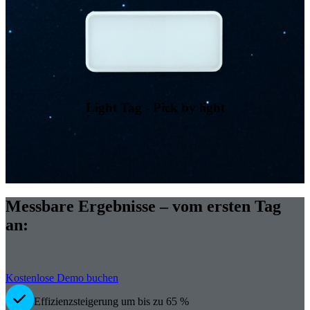
Light Tag - Pick by light
Messbare Ergebnisse – vom ersten Tag
an:
Kostenlose Demo buchen
Effizienzsteigerung um bis zu 65 %